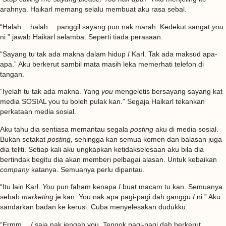
arahnya. Haikarl memang selalu membuat aku rasa sebal.
“Halah… halah… panggil sayang pun nak marah. Kedekut sangat
you
ni.” jawab Haikarl selamba. Seperti tiada perasaan.
“Sayang tu tak ada makna dalam hidup
I
Karl. Tak ada maksud apa-
apa.” Aku berkerut sambil mata masih leka memerhati telefon di
tangan.
“Iyelah tu tak ada makna. Yang
you
mengeletis bersayang sayang kat
media SOSIAL you tu boleh pulak kan.” Segaja Haikarl tekankan
perkataan media sosial.
Aku tahu dia sentiasa memantau segala
posting
aku di media sosial.
Bukan setakat
posting
, sehingga kan semua komen dan balasan juga
dia teliti. Setiap kali aku ungkapkan ketidakselesaan aku bila dia
bertindak begitu dia akan memberi pelbagai alasan. Untuk kebaikan
company
katanya. Semuanya perlu dipantau.
“Itu lain Karl.
You
pun faham kenapa
I
buat macam tu kan. Semuanya
sebab
marketing
je kan. You nak apa pagi-pagi dah ganggu
I
ni.” Aku
sandarkan badan ke kerusi. Cuba menyelesakan dudukku.
“Ermm…
I
saja nak jengah you. Tengok pagi-pagi dah berkerut.