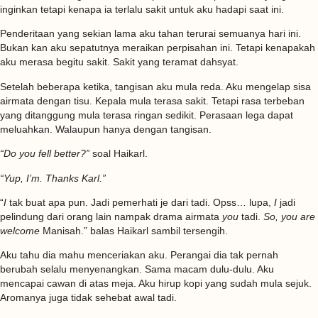
inginkan tetapi kenapa ia terlalu sakit untuk aku hadapi saat ini.
Penderitaan yang sekian lama aku tahan terurai semuanya hari ini.
Bukan kan aku sepatutnya meraikan perpisahan ini. Tetapi kenapakah
aku merasa begitu sakit. Sakit yang teramat dahsyat.
Setelah beberapa ketika, tangisan aku mula reda. Aku mengelap sisa
airmata dengan tisu. Kepala mula terasa sakit. Tetapi rasa terbeban
yang ditanggung mula terasa ringan sedikit. Perasaan lega dapat
meluahkan. Walaupun hanya dengan tangisan.
“Do you fell better?”
soal Haikarl.
“Yup, I’m. Thanks Karl.”
“
I
tak buat apa pun. Jadi pemerhati je dari tadi. Opss… lupa,
I
jadi
pelindung dari orang lain nampak drama airmata
you
tadi.
So, you are
welcome
Manisah.” balas Haikarl sambil tersengih.
Aku tahu dia mahu menceriakan aku. Perangai dia tak pernah
berubah selalu menyenangkan. Sama macam dulu-dulu. Aku
mencapai cawan di atas meja. Aku hirup kopi yang sudah mula sejuk.
Aromanya juga tidak sehebat awal tadi.