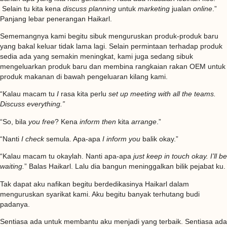
Selain tu kita kena
discuss planning
untuk
marketing
jualan
online
.”
Panjang lebar penerangan Haikarl.
Sememangnya kami begitu sibuk menguruskan produk-produk baru
yang bakal keluar tidak lama lagi. Selain permintaan terhadap produk
sedia ada yang semakin meningkat, kami juga sedang sibuk
mengeluarkan produk baru dan membina rangkaian rakan OEM untuk
produk makanan di bawah pengeluaran kilang kami.
“Kalau macam tu
I
rasa kita perlu
set up meeting with all the teams.
Discuss everything.”
“So, bila
you free
? Kena
inform then
kita
arrange
.”
“Nanti
I check
semula. Apa-apa
I inform you
balik okay.”
“Kalau macam tu okaylah. Nanti apa-apa
just keep in touch okay. I’ll be
waiting.
” Balas Haikarl. Lalu dia bangun meninggalkan bilik pejabat ku.
Tak dapat aku nafikan begitu berdedikasinya Haikarl dalam
menguruskan syarikat kami. Aku begitu banyak terhutang budi
padanya.
Sentiasa ada untuk membantu aku menjadi yang terbaik. Sentiasa ada