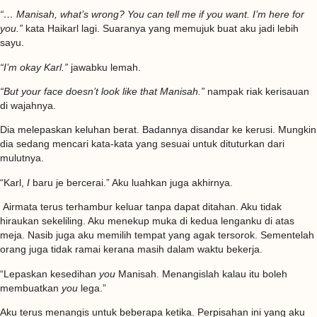
“… Manisah, what’s wrong? You can tell me if you want. I’m here for
you.”
kata Haikarl lagi. Suaranya yang memujuk buat aku jadi lebih
sayu.
“I’m okay Karl.”
jawabku lemah.
“But your face doesn’t look like that Manisah.”
nampak riak kerisauan
di wajahnya.
Dia melepaskan keluhan berat. Badannya disandar ke kerusi. Mungkin
dia sedang mencari kata-kata yang sesuai untuk dituturkan dari
mulutnya.
“Karl,
I
baru je bercerai.” Aku luahkan juga akhirnya.
Airmata terus terhambur keluar tanpa dapat ditahan. Aku tidak
hiraukan sekeliling. Aku menekup muka di kedua lenganku di atas
meja. Nasib juga aku memilih tempat yang agak tersorok. Sementelah
orang juga tidak ramai kerana masih dalam waktu bekerja.
“Lepaskan kesedihan
you
Manisah. Menangislah kalau itu boleh
membuatkan
you
lega.”
Aku terus menangis untuk beberapa ketika. Perpisahan ini yang aku