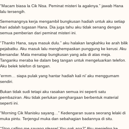
“Macam biasa la Cik Nisa. Peminat misteri la agaknya.” jawab Hana
lalu tersengih.
Sememangnya kerja mengambil bungkusan hadiah untuk aku setiap
hari adalah tugasan Hana. Dia juga tahu aku tidak senang dengan
semua pemberian dari peminat misteri ini.
“
Thanks
Hana, saya masuk dulu.” aku halakan langkahku ke arah bilik
pejabatku. Aku masuk lalu menghempaskan punggung ke kerusi. Aku
bersandar. Mata menatap bungkusan yang ada di atas meja.
Tanganku meraba ke dalam beg tangan untuk mengeluarkan telefon.
Aku belek telefon di tangan.
‘ermm… siapa pulak yang hantar hadiah kali ni’ aku menggumam
sendiri.
Bukan tidak sudi tetapi aku rasakan semua ini seperti satu
pembaziran. Aku tidak perlukan penghargaan berbentuk material
seperti ini.
“Morning Cik Manisku sayang…” Kedengaran suara seorang lelaki di
muka pintu. Terjengul muka dan sebahagian badannya di situ.
“Stop calling me sayang please! You nak apa?”
Aku menjeling ke