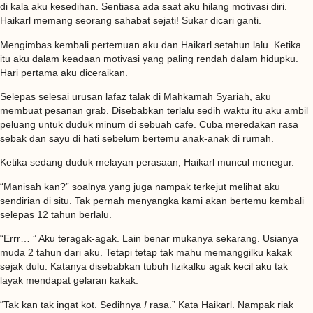
di kala aku kesedihan. Sentiasa ada saat aku hilang motivasi diri.
Haikarl memang seorang sahabat sejati! Sukar dicari ganti.
Mengimbas kembali pertemuan aku dan Haikarl setahun lalu. Ketika
itu aku dalam keadaan motivasi yang paling rendah dalam hidupku.
Hari pertama aku diceraikan.
Selepas selesai urusan lafaz talak di Mahkamah Syariah, aku
membuat pesanan grab. Disebabkan terlalu sedih waktu itu aku ambil
peluang untuk duduk minum di sebuah cafe. Cuba meredakan rasa
sebak dan sayu di hati sebelum bertemu anak-anak di rumah.
Ketika sedang duduk melayan perasaan, Haikarl muncul menegur.
“Manisah kan?” soalnya yang juga nampak terkejut melihat aku
sendirian di situ. Tak pernah menyangka kami akan bertemu kembali
selepas 12 tahun berlalu.
“Errr… ” Aku teragak-agak. Lain benar mukanya sekarang. Usianya
muda 2 tahun dari aku. Tetapi tetap tak mahu memanggilku kakak
sejak dulu. Katanya disebabkan tubuh fizikalku agak kecil aku tak
layak mendapat gelaran kakak.
“Tak kan tak ingat kot. Sedihnya
I
rasa.” Kata Haikarl. Nampak riak