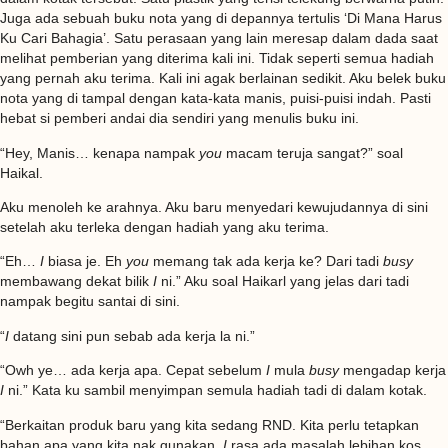
Juga ada sebuah buku nota yang di depannya tertulis ‘Di Mana Harus
Ku Cari Bahagia’. Satu perasaan yang lain meresap dalam dada saat
melihat pemberian yang diterima kali ini. Tidak seperti semua hadiah
yang pernah aku terima. Kali ini agak berlainan sedikit. Aku belek buku
nota yang di tampal dengan kata-kata manis, puisi-puisi indah. Pasti
hebat si pemberi andai dia sendiri yang menulis buku ini.
“Hey, Manis… kenapa nampak
you
macam teruja sangat?” soal
Haikal.
Aku menoleh ke arahnya. Aku baru menyedari kewujudannya di sini
setelah aku terleka dengan hadiah yang aku terima.
“Eh…
I
biasa je. Eh
you
memang tak ada kerja ke? Dari tadi
busy
membawang dekat bilik
I
ni.” Aku soal Haikarl yang jelas dari tadi
nampak begitu santai di sini.
“
I
datang sini pun sebab ada kerja la ni.”
“Owh ye… ada kerja apa. Cepat sebelum
I
mula
busy
mengadap kerja
I
ni.” Kata ku sambil menyimpan semula hadiah tadi di dalam kotak.
“Berkaitan produk baru yang kita sedang RND. Kita perlu tetapkan
bahan apa yang kita nak gunakan.
I
rasa ada masalah lebihan kos.