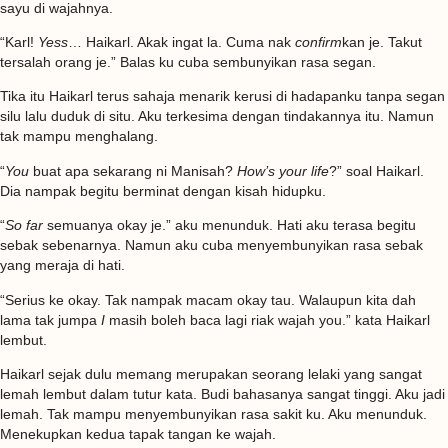
sayu di wajahnya.
“Karl!
Yess
… Haikarl. Akak ingat la. Cuma nak
confirm
kan je. Takut
tersalah orang je.” Balas ku cuba sembunyikan rasa segan.
Tika itu Haikarl terus sahaja menarik kerusi di hadapanku tanpa segan
silu lalu duduk di situ. Aku terkesima dengan tindakannya itu. Namun
tak mampu menghalang.
“
You
buat apa sekarang ni Manisah?
How’s your life
?” soal Haikarl.
Dia nampak begitu berminat dengan kisah hidupku.
“
So far
semuanya okay je.” aku menunduk. Hati aku terasa begitu
sebak sebenarnya. Namun aku cuba menyembunyikan rasa sebak
yang meraja di hati.
“Serius ke okay. Tak nampak macam okay tau. Walaupun kita dah
lama tak jumpa
I
masih boleh baca lagi riak wajah you.” kata Haikarl
lembut.
Haikarl sejak dulu memang merupakan seorang lelaki yang sangat
lemah lembut dalam tutur kata. Budi bahasanya sangat tinggi. Aku jadi
lemah. Tak mampu menyembunyikan rasa sakit ku. Aku menunduk.
Menekupkan kedua tapak tangan ke wajah.