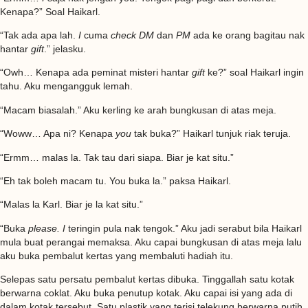
Kenapa?” Soal Haikarl.
“Tak ada apa lah.
I
cuma
check
DM
dan
PM
ada ke orang bagitau nak
hantar
gift
.” jelasku.
“Owh… Kenapa ada peminat misteri hantar
gift
ke?” soal Haikarl ingin
tahu. Aku mengangguk lemah.
“Macam biasalah.” Aku kerling ke arah bungkusan di atas meja.
“Woww… Apa ni? Kenapa
you
tak buka?” Haikarl tunjuk riak teruja.
“Ermm… malas la. Tak tau dari siapa. Biar je kat situ.”
“Eh tak boleh macam tu. You buka la.” paksa Haikarl.
“Malas la Karl. Biar je la kat situ.”
“Buka
please. I
teringin pula nak tengok.” Aku jadi serabut bila Haikarl
mula buat perangai memaksa. Aku capai bungkusan di atas meja lalu
aku buka pembalut kertas yang membaluti hadiah itu.
Selepas satu persatu pembalut kertas dibuka. Tinggallah satu kotak
berwarna coklat. Aku buka penutup kotak. Aku capai isi yang ada di
dalam kotak tersebut. Satu plastik yang terisi telekung berwarna putih.