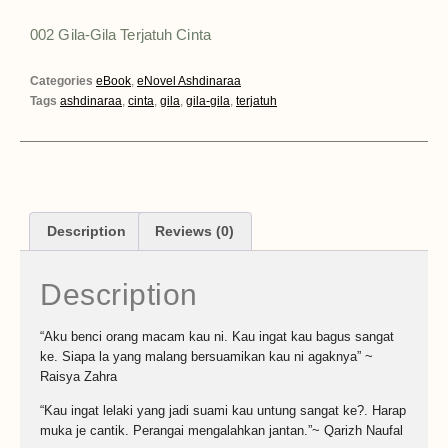
002 Gila-Gila Terjatuh Cinta
Categories
eBook
,
eNovel Ashdinaraa
Tags
ashdinaraa
,
cinta
,
gila
,
gila-gila
,
terjatuh
Description
Reviews (0)
Description
“Aku benci orang macam kau ni. Kau ingat kau bagus sangat
ke. Siapa la yang malang bersuamikan kau ni agaknya” ~
Raisya Zahra
“Kau ingat lelaki yang jadi suami kau untung sangat ke?. Harap
muka je cantik. Perangai mengalahkan jantan.”~ Qarizh Naufal