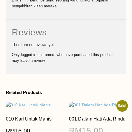
Bila si ‘mr beku’ bertemu seorang yang ‘gila-gila’. Apakah
pengakhiran kisah mereka.
Reviews
There are no reviews yet.
Only logged in customers who have purchased this product
may leave a review.
Related Products
Sale!
010 Karl Untuk Manis
001 Dalam Hati Ada Rindu
RM
15.00
RM
16.00