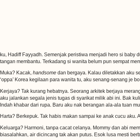
ku, Hadiff Fayyadh. Semenjak peristiwa menjadi hero si baby d
tangan membantu. Terkadang si wanita belum pun sempat memoho
Muka? Kacak,
handsome
dan bergaya. Kalau diletakkan aku se
‘oppa’ Korea kegilaan para wanita tu, aku senang-senang je bo
Kerjaya? Tak kurang hebatnya. Seorang arkitek berjaya merang
aku jalankan segala jenis tugas di syarikat milik abi ini. Bak k
Indah khabar dari rupa. Baru aku nak berangan ala-ala tuan 
Harta? Berkepuk. Tak habis makan sampai ke anak cucu aku. A
Keluarga? Harmoni, tanpa cacat celanya. Mommy dan abi meman
biasalahkan, air dicincang tak akan putus. Esok lusa mesti be