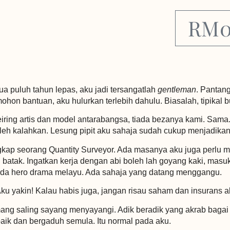
RM
ua puluh tahun lepas, aku jadi tersangatlah
gentleman
. Pantan
n bantuan, aku hulurkan terlebih dahulu. Biasalah, tipikal b
iring artis dan model antarabangsa, tiada bezanya kami. Sama
leh kalahkan. Lesung pipit aku sahaja sudah cukup menjadikan k
kap seorang Quantity Surveyor. Ada masanya aku juga perlu mel
uli batak. Ingatkan kerja dengan abi boleh lah goyang kaki, masu
muda hero drama melayu. Ada sahaja yang datang menggangu.
ku yakin! Kalau habis juga, jangan risau saham dan insurans 
g saling sayang menyayangi. Adik beradik yang akrab bagai is
rbaik dan bergaduh semula. Itu normal pada aku.