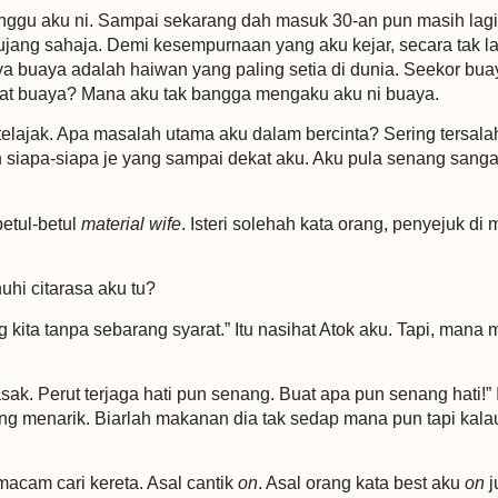
nggu aku ni. Sampai sekarang dah masuk 30-an pun masih lag
mbujang sahaja. Demi kesempurnaan yang aku kejar, secara tak 
nya buaya adalah haiwan yang paling setia di dunia. Seekor
bat buaya? Mana aku tak bangga mengaku aku ni buaya.
 telajak. Apa masalah utama aku dalam bercinta? Sering tersala
iapa-siapa je yang sampai dekat aku. Aku pula senang sangat 
etul-betul
material wife
. Isteri solehah kata orang, penyejuk di
hi citarasa aku tu?
ng kita tanpa sebarang syarat.” Itu nasihat Atok aku. Tapi, mana 
asak. Perut terjaga hati pun senang. Buat apa pun senang hati!”
ng menarik. Biarlah makanan dia tak sedap mana pun tapi kalau
macam cari kereta. Asal cantik
on
. Asal orang kata best aku
on
j