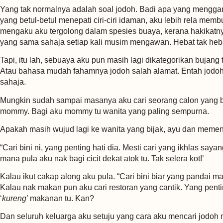
Yang tak normalnya adalah soal jodoh. Badi apa yang mengga
yang betul-betul menepati ciri-ciri idaman, aku lebih rela me
mengaku aku tergolong dalam spesies buaya, kerana hakikat
yang sama sahaja setiap kali musim mengawan. Hebat tak he
Tapi, itu lah, sebuaya aku pun masih lagi dikategorikan bujang
Atau bahasa mudah fahamnya jodoh salah alamat. Entah jodoh s
sahaja.
Mungkin sudah sampai masanya aku cari seorang calon yang b
mommy. Bagi aku mommy tu wanita yang paling sempurna.
Apakah masih wujud lagi ke wanita yang bijak, ayu dan memenu
“Cari bini ni, yang penting hati dia. Mesti cari yang ikhlas saya
mana pula aku nak bagi cicit dekat atok tu. Tak selera kot!’
Kalau ikut cakap along aku pula. “Cari bini biar yang pandai m
Kalau nak makan pun aku cari restoran yang cantik. Yang penti
‘
kureng
’ makanan tu. Kan?
Dan seluruh keluarga aku setuju yang cara aku mencari jodoh 