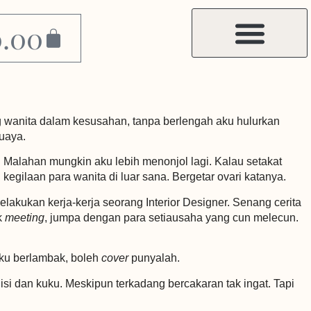
0.00
g wanita dalam kesusahan, tanpa berlengah aku hulurkan
uaya.
. Malahan mungkin aku lebih menonjol lagi. Kalau setakat
egilaan para wanita di luar sana. Bergetar ovari katanya.
akukan kerja-kerja seorang Interior Designer. Senang cerita
k
meeting
, jumpa dengan para setiausaha yang cun melecun.
aku berlambak, boleh
cover
punyalah.
i dan kuku. Meskipun terkadang bercakaran tak ingat. Tapi